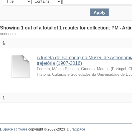
Showing 1 out of a total of 1 results for collection: PM - Ar
seconds)
1
A luneta de Bamberg no Museu de Astronomia
trajetória (1907-2016)
Ferreira, Márcia Pinheiro
;
Granato, Marcus
(
Portugal: C
História, Culturas e Sociedades da Universidade de Évo
1
DSpace software
copyright © 2002-2023
DuraSpace