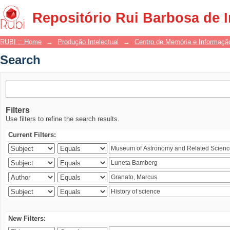
Search
Repositório Rui Barbosa de 
RUBI :: Home
→
Produção Intelectual
→
Centro de Memória e Informaçã
Search
Filters
Use filters to refine the search results.
Current Filters:
New Filters: