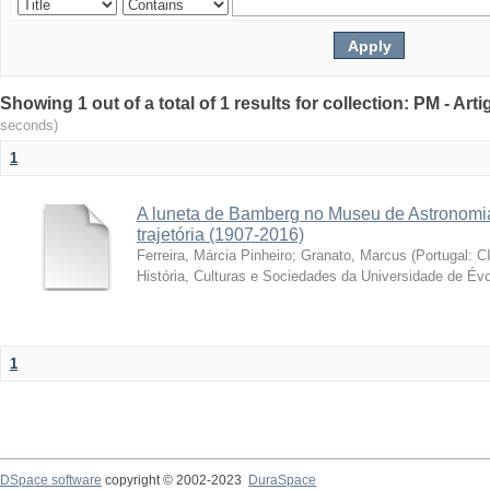
Showing 1 out of a total of 1 results for collection: PM - Ar
seconds)
1
A luneta de Bamberg no Museu de Astronomia
trajetória (1907-2016)
Ferreira, Márcia Pinheiro
;
Granato, Marcus
(
Portugal: C
História, Culturas e Sociedades da Universidade de Évo
1
DSpace software
copyright © 2002-2023
DuraSpace