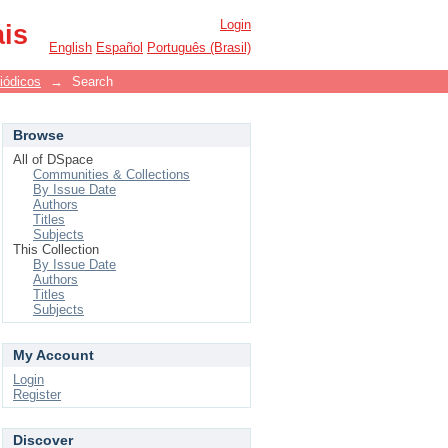
Login
ais
English
Español
Português (Brasil)
iódicos
→
Search
Browse
All of DSpace
Communities & Collections
By Issue Date
Authors
Titles
Subjects
This Collection
By Issue Date
Authors
Titles
Subjects
My Account
Login
Register
Discover