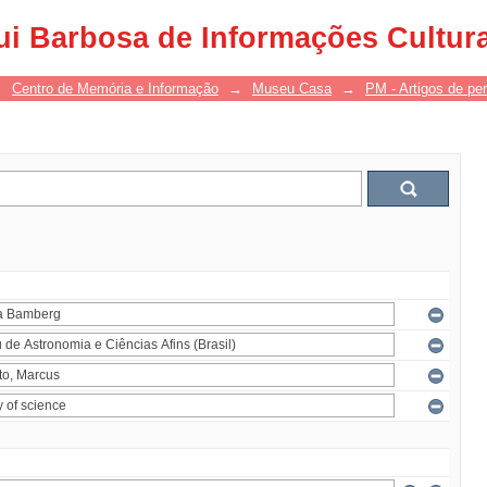
ui Barbosa de Informações Cultur
→
Centro de Memória e Informação
→
Museu Casa
→
PM - Artigos de per