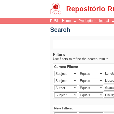
Search
Repositório R
RUBI :: Home
→
Produção Intelectual
Search
Filters
Use filters to refine the search results.
Current Filters:
New Filters: