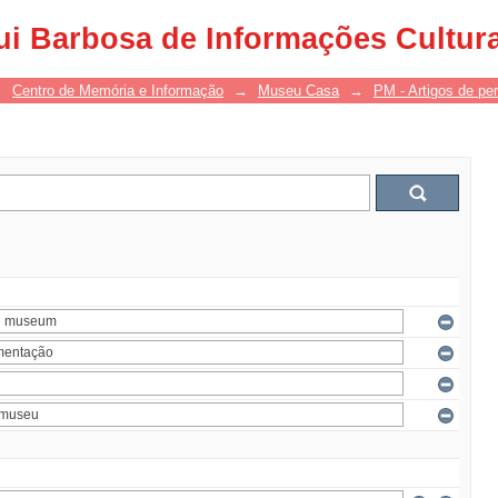
ui Barbosa de Informações Cultur
→
Centro de Memória e Informação
→
Museu Casa
→
PM - Artigos de per