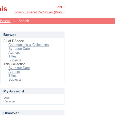
Login
ais
English
Español
Português (Brasil)
iódicos
→
Search
Browse
All of DSpace
Communities & Collections
By Issue Date
Authors
Titles
Subjects
This Collection
By Issue Date
Authors
Titles
Subjects
My Account
Login
Register
Discover