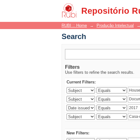
Search
Repositório R
RUBI :: Home
→
Produção Intelectual
Search
Filters
Use filters to refine the search results.
Current Filters:
New Filters: