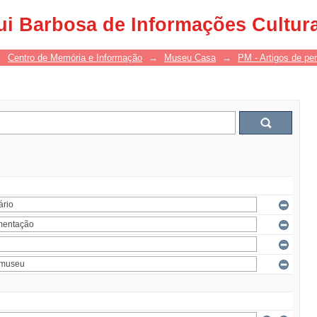
ui Barbosa de Informações Cultur
→
Centro de Memória e Informação
→
Museu Casa
→
PM - Artigos de per