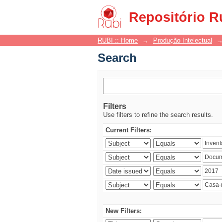
Search
Repositório R
RUBI :: Home
→
Produção Intelectual
Search
Filters
Use filters to refine the search results.
Current Filters:
New Filters: