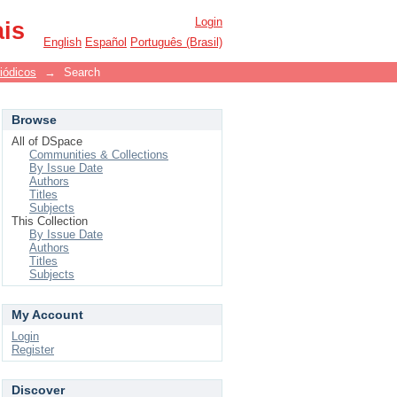
Login
ais
English
Español
Português (Brasil)
iódicos
→
Search
Browse
All of DSpace
Communities & Collections
By Issue Date
Authors
Titles
Subjects
This Collection
By Issue Date
Authors
Titles
Subjects
My Account
Login
Register
Discover