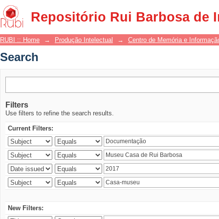
Search
Repositório Rui Barbosa de 
RUBI :: Home
→
Produção Intelectual
→
Centro de Memória e Informaçã
Search
Filters
Use filters to refine the search results.
Current Filters:
New Filters: