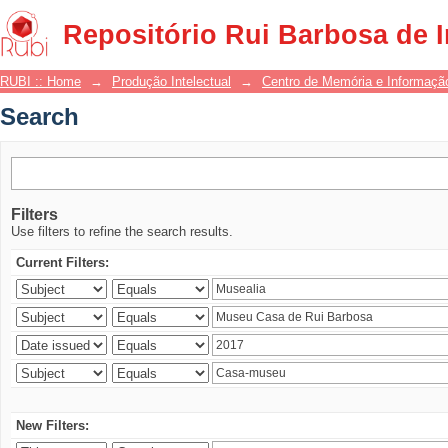
Search
Repositório Rui Barbosa de 
RUBI :: Home
→
Produção Intelectual
→
Centro de Memória e Informaçã
Search
Filters
Use filters to refine the search results.
Current Filters:
New Filters: