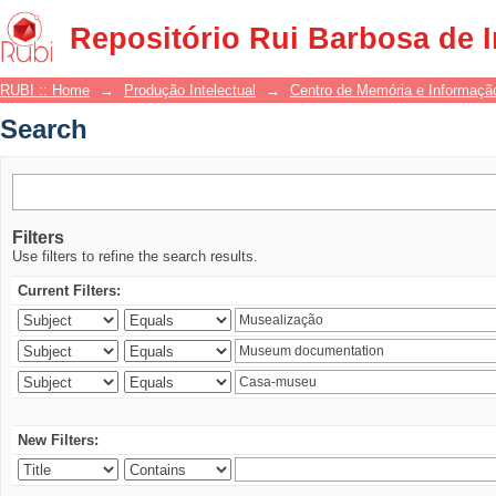
Search
Repositório Rui Barbosa de 
RUBI :: Home
→
Produção Intelectual
→
Centro de Memória e Informaçã
Search
Filters
Use filters to refine the search results.
Current Filters:
New Filters: