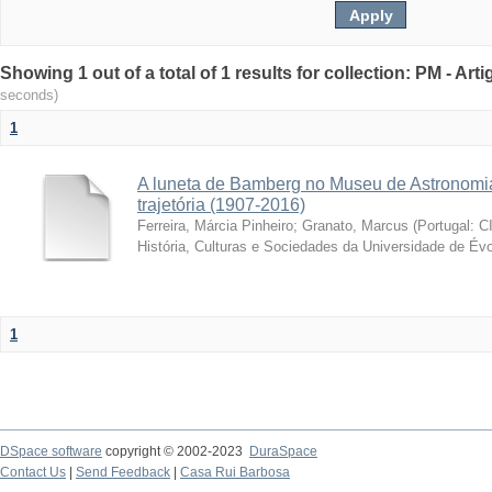
Showing 1 out of a total of 1 results for collection: PM - Ar
seconds)
1
A luneta de Bamberg no Museu de Astronomia
trajetória (1907-2016)
Ferreira, Márcia Pinheiro
;
Granato, Marcus
(
Portugal: C
História, Culturas e Sociedades da Universidade de Évo
1
DSpace software
copyright © 2002-2023
DuraSpace
Contact Us
|
Send Feedback
|
Casa Rui Barbosa