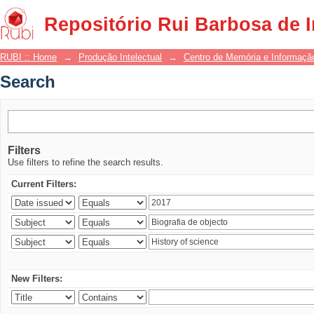
Search
Repositório Rui Barbosa de 
RUBI :: Home
→
Produção Intelectual
→
Centro de Memória e Informaçã
Search
Filters
Use filters to refine the search results.
Current Filters:
New Filters: