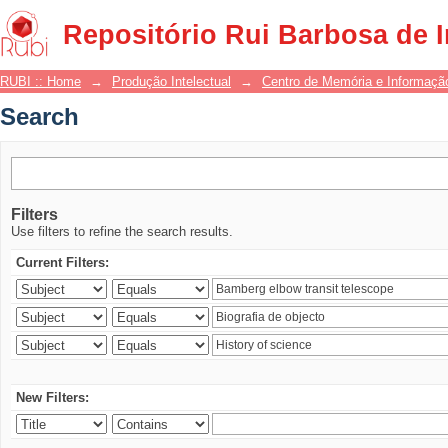
Search
Repositório Rui Barbosa de 
RUBI :: Home
→
Produção Intelectual
→
Centro de Memória e Informaçã
Search
Filters
Use filters to refine the search results.
Current Filters:
New Filters: