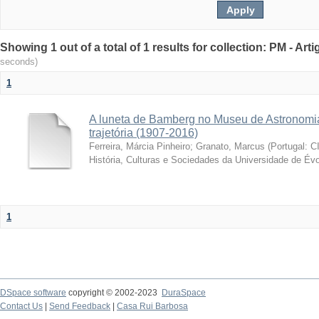
Showing 1 out of a total of 1 results for collection: PM - Ar
seconds)
1
A luneta de Bamberg no Museu de Astronomia
trajetória (1907-2016)
Ferreira, Márcia Pinheiro
;
Granato, Marcus
(
Portugal: C
História, Culturas e Sociedades da Universidade de Évo
1
DSpace software
copyright © 2002-2023
DuraSpace
Contact Us
|
Send Feedback
|
Casa Rui Barbosa