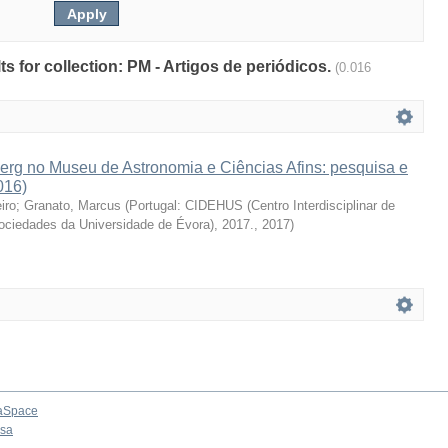
lts for collection: PM - Artigos de periódicos.
(0.016
erg no Museu de Astronomia e Ciências Afins: pesquisa e
016)
iro
;
Granato, Marcus
(
Portugal: CIDEHUS (Centro Interdisciplinar de
Sociedades da Universidade de Évora), 2017.
,
2017
)
aSpace
osa