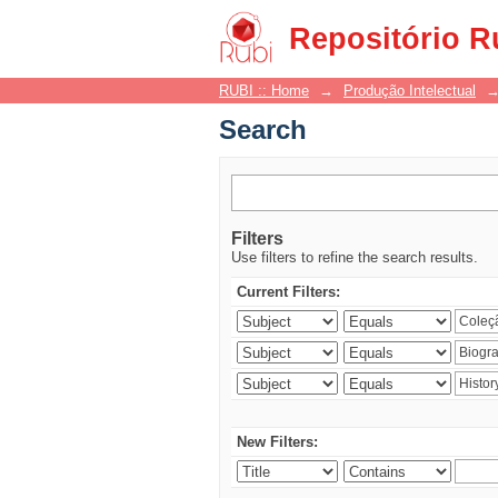
Search
Repositório R
RUBI :: Home
→
Produção Intelectual
Search
Filters
Use filters to refine the search results.
Current Filters:
New Filters: