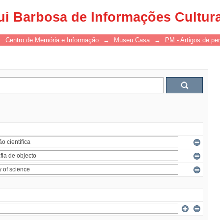
ui Barbosa de Informações Cultur
→
Centro de Memória e Informação
→
Museu Casa
→
PM - Artigos de per