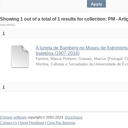
Showing 1 out of a total of 1 results for collection: PM - Ar
seconds)
1
A luneta de Bamberg no Museu de Astronomia
trajetória (1907-2016)
Ferreira, Márcia Pinheiro
;
Granato, Marcus
(
Portugal: C
História, Culturas e Sociedades da Universidade de Évo
1
DSpace software
copyright © 2002-2023
DuraSpace
Contact Us
|
Send Feedback
|
Casa Rui Barbosa