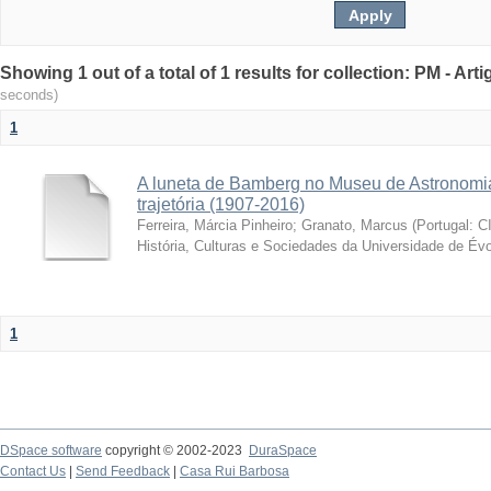
Showing 1 out of a total of 1 results for collection: PM - Ar
seconds)
1
A luneta de Bamberg no Museu de Astronomia
trajetória (1907-2016)
Ferreira, Márcia Pinheiro
;
Granato, Marcus
(
Portugal: C
História, Culturas e Sociedades da Universidade de Évo
1
DSpace software
copyright © 2002-2023
DuraSpace
Contact Us
|
Send Feedback
|
Casa Rui Barbosa