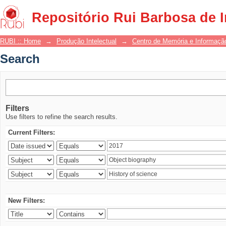
Search
Repositório Rui Barbosa de 
RUBI :: Home
→
Produção Intelectual
→
Centro de Memória e Informaçã
Search
Filters
Use filters to refine the search results.
Current Filters:
New Filters: