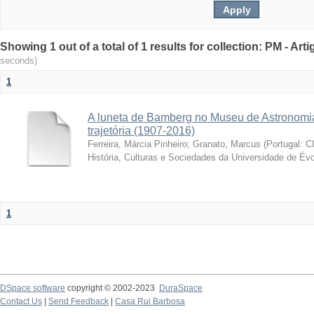
Showing 1 out of a total of 1 results for collection: PM - Ar
seconds)
1
A luneta de Bamberg no Museu de Astronomia
trajetória (1907-2016)
Ferreira, Márcia Pinheiro
;
Granato, Marcus
(
Portugal: C
História, Culturas e Sociedades da Universidade de Évo
1
DSpace software
copyright © 2002-2023
DuraSpace
Contact Us
|
Send Feedback
|
Casa Rui Barbosa