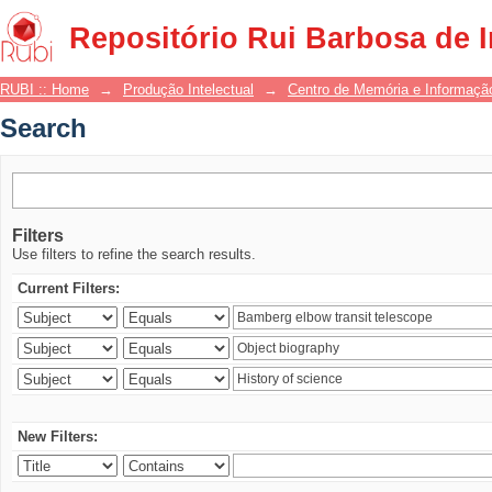
Search
Repositório Rui Barbosa de 
RUBI :: Home
→
Produção Intelectual
→
Centro de Memória e Informaçã
Search
Filters
Use filters to refine the search results.
Current Filters:
New Filters: