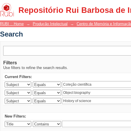
Search
Repositório Rui Barbosa de 
RUBI :: Home
→
Produção Intelectual
→
Centro de Memória e Informaçã
Search
Filters
Use filters to refine the search results.
Current Filters:
New Filters: