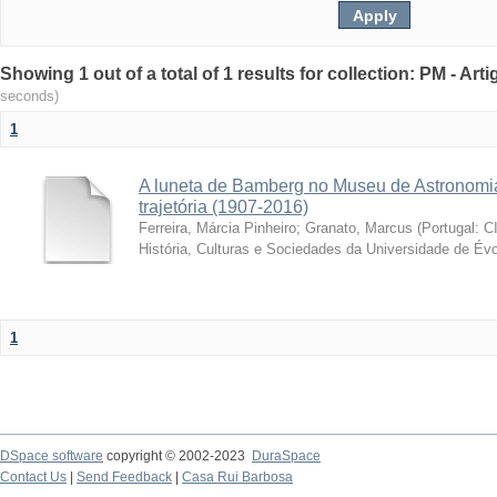
Showing 1 out of a total of 1 results for collection: PM - Ar
seconds)
1
A luneta de Bamberg no Museu de Astronomia
trajetória (1907-2016)
Ferreira, Márcia Pinheiro
;
Granato, Marcus
(
Portugal: C
História, Culturas e Sociedades da Universidade de Évo
1
DSpace software
copyright © 2002-2023
DuraSpace
Contact Us
|
Send Feedback
|
Casa Rui Barbosa