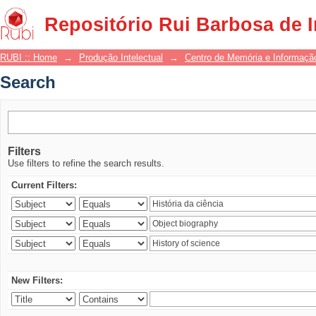
Search
Repositório Rui Barbosa de 
RUBI :: Home
→
Produção Intelectual
→
Centro de Memória e Informaçã
Search
Filters
Use filters to refine the search results.
Current Filters:
New Filters: