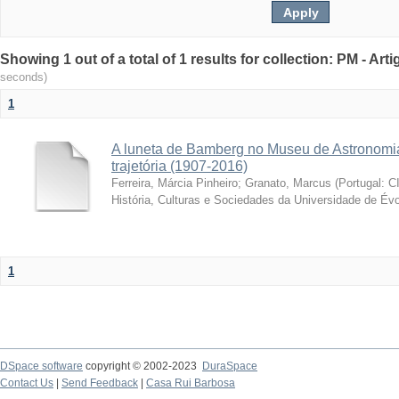
Showing 1 out of a total of 1 results for collection: PM - Ar
seconds)
1
A luneta de Bamberg no Museu de Astronomia
trajetória (1907-2016)
Ferreira, Márcia Pinheiro
;
Granato, Marcus
(
Portugal: C
História, Culturas e Sociedades da Universidade de Évo
1
DSpace software
copyright © 2002-2023
DuraSpace
Contact Us
|
Send Feedback
|
Casa Rui Barbosa