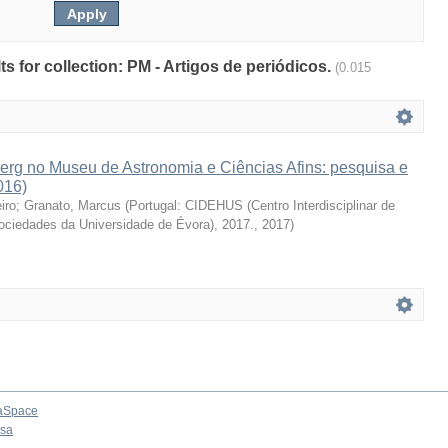
lts for collection: PM - Artigos de periódicos.
(0.015
erg no Museu de Astronomia e Ciências Afins: pesquisa e
016)
iro
;
Granato, Marcus
(
Portugal: CIDEHUS (Centro Interdisciplinar de
Sociedades da Universidade de Évora), 2017.
,
2017
)
aSpace
osa