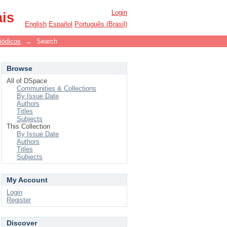
Login
ais
English
Español
Português (Brasil)
iódicos
→
Search
Browse
All of DSpace
Communities & Collections
By Issue Date
Authors
Titles
Subjects
This Collection
By Issue Date
Authors
Titles
Subjects
My Account
Login
Register
Discover