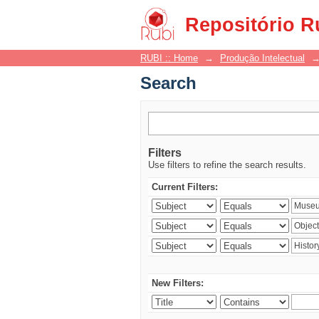
Search
Repositório R
RUBI :: Home
→
Produção Intelectual
Search
Filters
Use filters to refine the search results.
Current Filters:
New Filters: