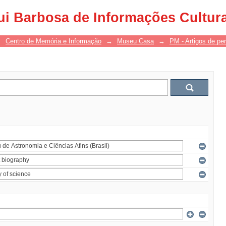
ui Barbosa de Informações Cultur
→
Centro de Memória e Informação
→
Museu Casa
→
PM - Artigos de per