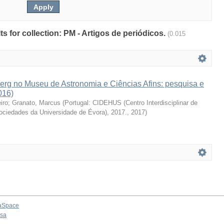
lts for collection: PM - Artigos de periódicos.
(0.015
erg no Museu de Astronomia e Ciências Afins: pesquisa e
016)
iro
;
Granato, Marcus
(
Portugal: CIDEHUS (Centro Interdisciplinar de
Sociedades da Universidade de Évora), 2017.
,
2017
)
aSpace
osa