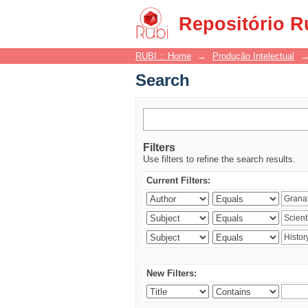
Search
Repositório R
RUBI :: Home
→
Produção Intelectual
Search
Filters
Use filters to refine the search results.
Current Filters:
New Filters: