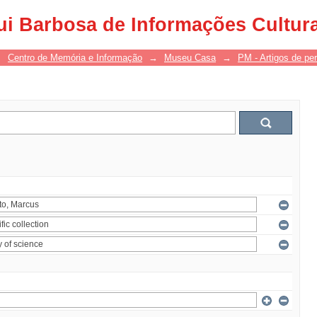
ui Barbosa de Informações Cultur
→
Centro de Memória e Informação
→
Museu Casa
→
PM - Artigos de per