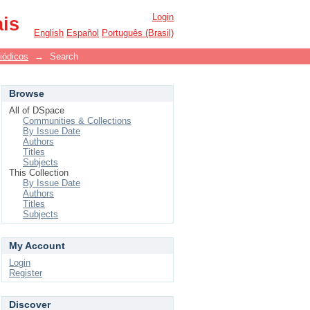
Login
ais
English
Español
Português (Brasil)
iódicos
→
Search
Browse
All of DSpace
Communities & Collections
By Issue Date
Authors
Titles
Subjects
This Collection
By Issue Date
Authors
Titles
Subjects
My Account
Login
Register
Discover