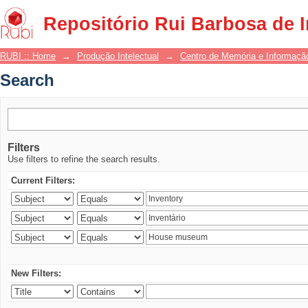
Search
Repositório Rui Barbosa de 
RUBI :: Home
→
Produção Intelectual
→
Centro de Memória e Informaçã
Search
Filters
Use filters to refine the search results.
Current Filters:
New Filters: