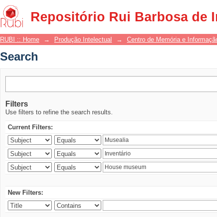
Search
Repositório Rui Barbosa de 
RUBI :: Home
→
Produção Intelectual
→
Centro de Memória e Informaçã
Search
Filters
Use filters to refine the search results.
Current Filters:
New Filters: