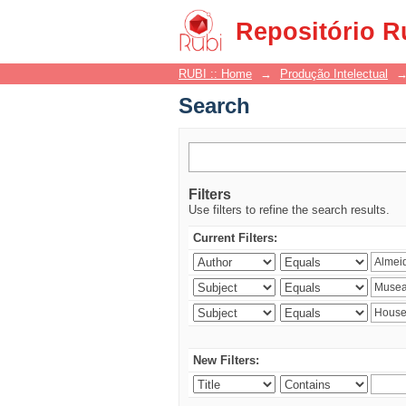
Search
Repositório R
RUBI :: Home
→
Produção Intelectual
Search
Filters
Use filters to refine the search results.
Current Filters:
New Filters: