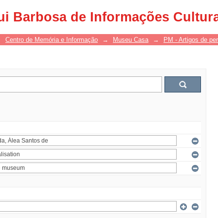
ui Barbosa de Informações Cultur
→
Centro de Memória e Informação
→
Museu Casa
→
PM - Artigos de per