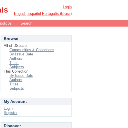
Login
ais
English
Español
Português (Brasil)
iódicos
→
Search
Browse
All of DSpace
Communities & Collections
By Issue Date
Authors
Titles
Subjects
This Collection
By Issue Date
Authors
Titles
Subjects
My Account
Login
Register
Discover