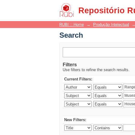
Search
Repositório R
RUBI :: Home
→
Produção Intelectual
Search
Filters
Use filters to refine the search results.
Current Filters:
New Filters: