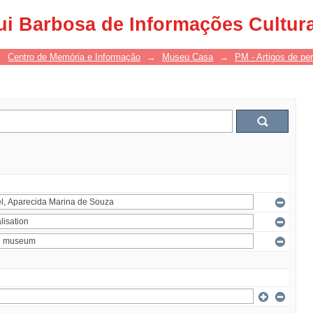
ui Barbosa de Informações Cultur
→
Centro de Memória e Informação
→
Museu Casa
→
PM - Artigos de per