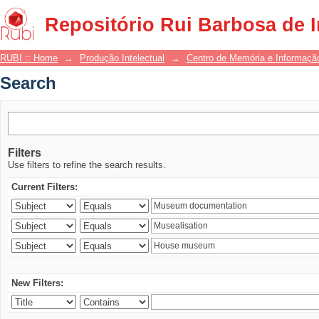
Search
Repositório Rui Barbosa de 
RUBI :: Home
→
Produção Intelectual
→
Centro de Memória e Informaçã
Search
Filters
Use filters to refine the search results.
Current Filters:
New Filters: