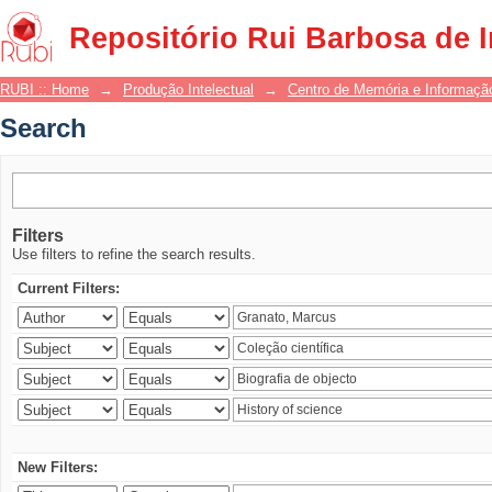
Search
Repositório Rui Barbosa de 
RUBI :: Home
→
Produção Intelectual
→
Centro de Memória e Informaçã
Search
Filters
Use filters to refine the search results.
Current Filters:
New Filters: