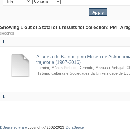
Showing 1 out of a total of 1 results for collection: PM - Ar
seconds)
1
A luneta de Bamberg no Museu de Astronomia
trajetória (1907-2016)
Ferreira, Márcia Pinheiro
;
Granato, Marcus
(
Portugal: C
História, Culturas e Sociedades da Universidade de Évo
1
DSpace software
copyright © 2002-2023
DuraSpace