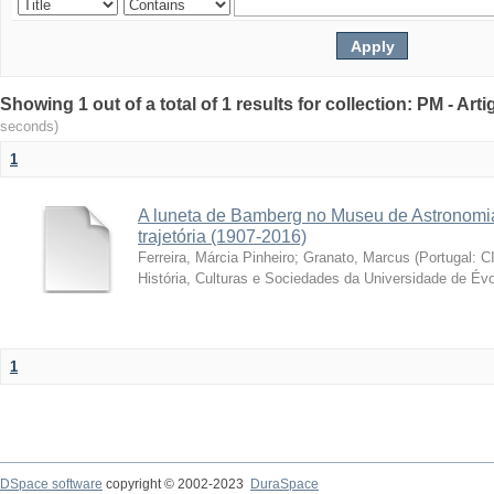
Showing 1 out of a total of 1 results for collection: PM - Ar
seconds)
1
A luneta de Bamberg no Museu de Astronomia
trajetória (1907-2016)
Ferreira, Márcia Pinheiro
;
Granato, Marcus
(
Portugal: C
História, Culturas e Sociedades da Universidade de Évo
1
DSpace software
copyright © 2002-2023
DuraSpace