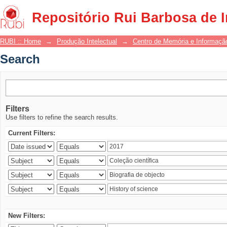
Search
Repositório Rui Barbosa de 
RUBI :: Home
→
Produção Intelectual
→
Centro de Memória e Informaçã
Search
Filters
Use filters to refine the search results.
Current Filters:
New Filters: