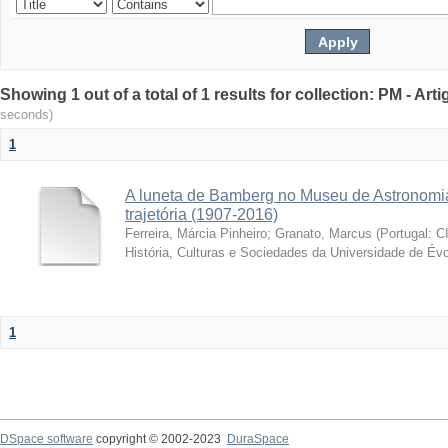
Showing 1 out of a total of 1 results for collection: PM - Ar
seconds)
1
A luneta de Bamberg no Museu de Astronomia
trajetória (1907-2016)
Ferreira, Márcia Pinheiro
;
Granato, Marcus
(
Portugal: C
História, Culturas e Sociedades da Universidade de Évo
1
DSpace software
copyright © 2002-2023
DuraSpace