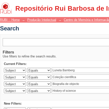
Search
Repositório Rui Barbosa de 
RUBI :: Home
→
Produção Intelectual
→
Centro de Memória e Informaçã
Search
Filters
Use filters to refine the search results.
Current Filters:
New Filters: