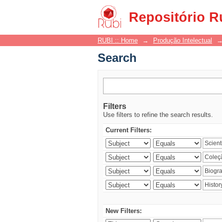
Search
Repositório R
RUBI :: Home
→
Produção Intelectual
Search
Filters
Use filters to refine the search results.
Current Filters:
New Filters: