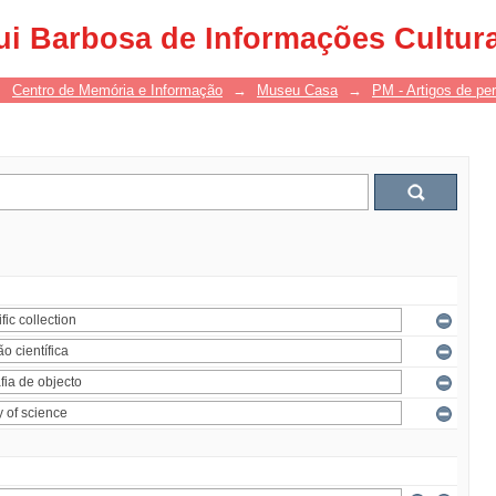
ui Barbosa de Informações Cultur
→
Centro de Memória e Informação
→
Museu Casa
→
PM - Artigos de per