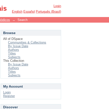
Login
ais
English
Español
Português (Brasil)
iódicos
→
Search
Browse
All of DSpace
Communities & Collections
By Issue Date
Authors
Titles
Subjects
This Collection
By Issue Date
Authors
Titles
Subjects
My Account
Login
Register
Discover