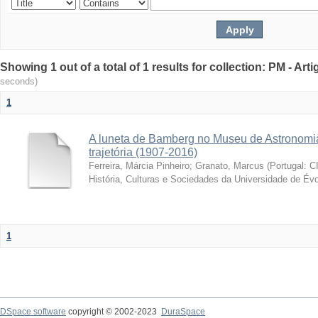
Showing 1 out of a total of 1 results for collection: PM - Ar
seconds)
1
A luneta de Bamberg no Museu de Astronomia
trajetória (1907-2016)
Ferreira, Márcia Pinheiro
;
Granato, Marcus
(
Portugal: C
História, Culturas e Sociedades da Universidade de Évo
1
DSpace software
copyright © 2002-2023
DuraSpace