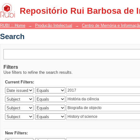
Search
Repositório Rui Barbosa de 
RUBI :: Home
→
Produção Intelectual
→
Centro de Memória e Informaçã
Search
Filters
Use filters to refine the search results.
Current Filters:
New Filters: