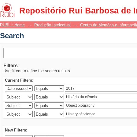
Search
Repositório Rui Barbosa de 
RUBI :: Home
→
Produção Intelectual
→
Centro de Memória e Informaçã
Search
Filters
Use filters to refine the search results.
Current Filters:
New Filters: