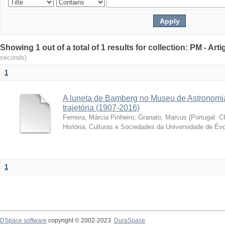
Showing 1 out of a total of 1 results for collection: PM - Ar
seconds)
1
A luneta de Bamberg no Museu de Astronomia
trajetória (1907-2016)
Ferreira, Márcia Pinheiro
;
Granato, Marcus
(
Portugal: C
História, Culturas e Sociedades da Universidade de Évo
1
DSpace software
copyright © 2002-2023
DuraSpace