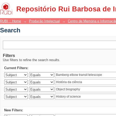
Search
Repositório Rui Barbosa de 
RUBI :: Home
→
Produção Intelectual
→
Centro de Memória e Informaçã
Search
Filters
Use filters to refine the search results.
Current Filters:
New Filters: