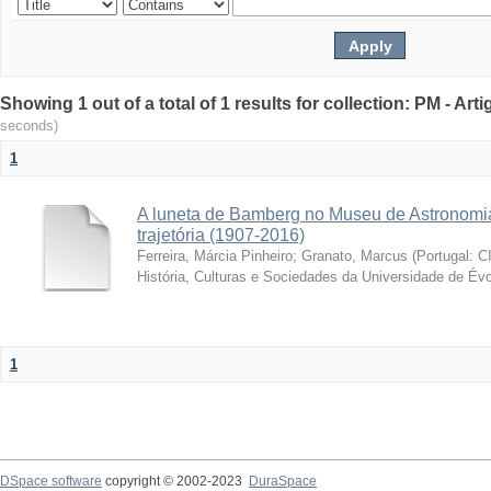
Showing 1 out of a total of 1 results for collection: PM - Ar
seconds)
1
A luneta de Bamberg no Museu de Astronomia
trajetória (1907-2016)
Ferreira, Márcia Pinheiro
;
Granato, Marcus
(
Portugal: C
História, Culturas e Sociedades da Universidade de Évo
1
DSpace software
copyright © 2002-2023
DuraSpace