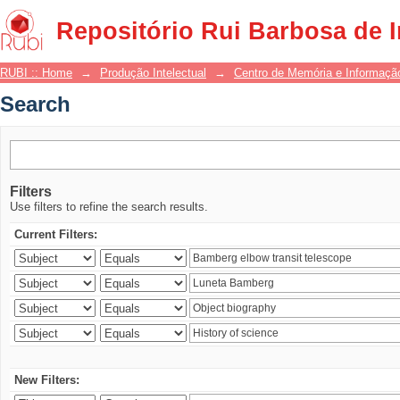
Search
Repositório Rui Barbosa de 
RUBI :: Home
→
Produção Intelectual
→
Centro de Memória e Informaçã
Search
Filters
Use filters to refine the search results.
Current Filters:
New Filters: