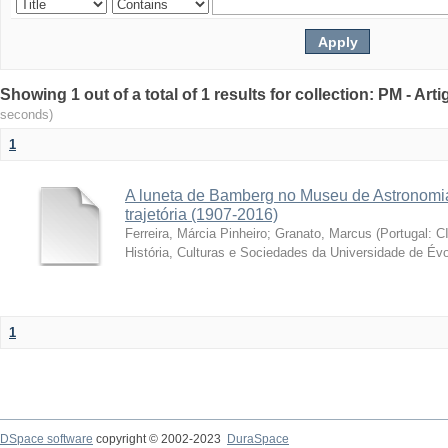
Showing 1 out of a total of 1 results for collection: PM - Ar
seconds)
1
A luneta de Bamberg no Museu de Astronomia
trajetória (1907-2016)
Ferreira, Márcia Pinheiro
;
Granato, Marcus
(
Portugal: C
História, Culturas e Sociedades da Universidade de Évo
1
DSpace software
copyright © 2002-2023
DuraSpace