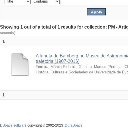
Showing 1 out of a total of 1 results for collection: PM - Ar
seconds)
1
A luneta de Bamberg no Museu de Astronomia
trajetória (1907-2016)
Ferreira, Márcia Pinheiro
;
Granato, Marcus
(
Portugal: C
História, Culturas e Sociedades da Universidade de Évo
1
DSpace software
copyright © 2002-2023
DuraSpace