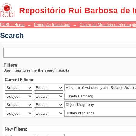
Search
Repositório Rui Barbosa de 
RUBI :: Home
→
Produção Intelectual
→
Centro de Memória e Informaçã
Search
Filters
Use filters to refine the search results.
Current Filters:
New Filters: