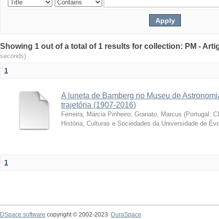
Showing 1 out of a total of 1 results for collection: PM - Ar
seconds)
1
A luneta de Bamberg no Museu de Astronomia
trajetória (1907-2016)
Ferreira, Márcia Pinheiro
;
Granato, Marcus
(
Portugal: C
História, Culturas e Sociedades da Universidade de Évo
1
DSpace software
copyright © 2002-2023
DuraSpace