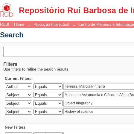
Search
Repositório Rui Barbosa de 
RUBI :: Home
→
Produção Intelectual
→
Centro de Memória e Informaçã
Search
Filters
Use filters to refine the search results.
Current Filters:
New Filters: