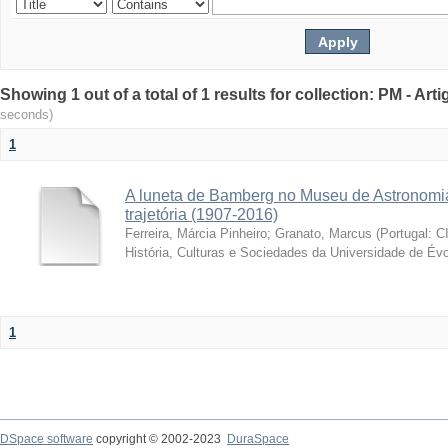
Showing 1 out of a total of 1 results for collection: PM - Ar
seconds)
1
A luneta de Bamberg no Museu de Astronomia
trajetória (1907-2016)
Ferreira, Márcia Pinheiro
;
Granato, Marcus
(
Portugal: C
História, Culturas e Sociedades da Universidade de Évo
1
DSpace software
copyright © 2002-2023
DuraSpace