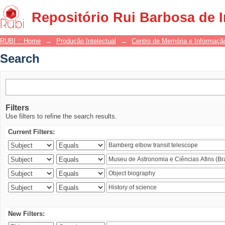
Search
Repositório Rui Barbosa de 
RUBI :: Home
→
Produção Intelectual
→
Centro de Memória e Informaçã
Search
Filters
Use filters to refine the search results.
Current Filters:
New Filters: