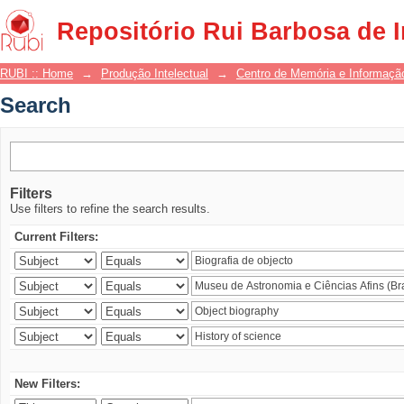
Search
Repositório Rui Barbosa de 
RUBI :: Home
→
Produção Intelectual
→
Centro de Memória e Informaçã
Search
Filters
Use filters to refine the search results.
Current Filters:
New Filters: