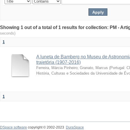
Showing 1 out of a total of 1 results for collection: PM - Ar
seconds)
1
A luneta de Bamberg no Museu de Astronomia
trajetória (1907-2016)
Ferreira, Márcia Pinheiro
;
Granato, Marcus
(
Portugal: C
História, Culturas e Sociedades da Universidade de Évo
1
DSpace software
copyright © 2002-2023
DuraSpace