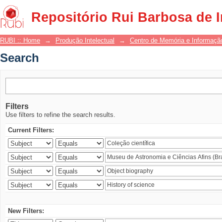
Search
Repositório Rui Barbosa de 
RUBI :: Home
→
Produção Intelectual
→
Centro de Memória e Informaçã
Search
Filters
Use filters to refine the search results.
Current Filters:
New Filters: