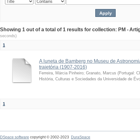
Showing 1 out of a total of 1 results for collection: PM - Ar
seconds)
1
A luneta de Bamberg no Museu de Astronomia
trajetória (1907-2016)
Ferreira, Márcia Pinheiro
;
Granato, Marcus
(
Portugal: C
História, Culturas e Sociedades da Universidade de Évo
1
DSpace software
copyright © 2002-2023
DuraSpace