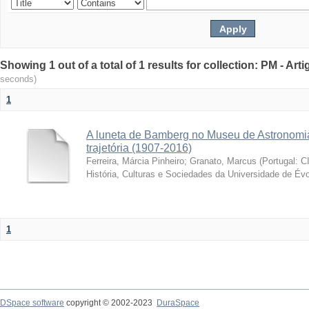
Showing 1 out of a total of 1 results for collection: PM - Ar
seconds)
1
A luneta de Bamberg no Museu de Astronomia
trajetória (1907-2016)
Ferreira, Márcia Pinheiro
;
Granato, Marcus
(
Portugal: C
História, Culturas e Sociedades da Universidade de Évo
1
DSpace software
copyright © 2002-2023
DuraSpace