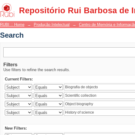
Search
Repositório Rui Barbosa de 
RUBI :: Home
→
Produção Intelectual
→
Centro de Memória e Informaçã
Search
Filters
Use filters to refine the search results.
Current Filters:
New Filters: