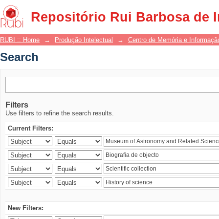
Search
Repositório Rui Barbosa de 
RUBI :: Home
→
Produção Intelectual
→
Centro de Memória e Informaçã
Search
Filters
Use filters to refine the search results.
Current Filters:
New Filters: