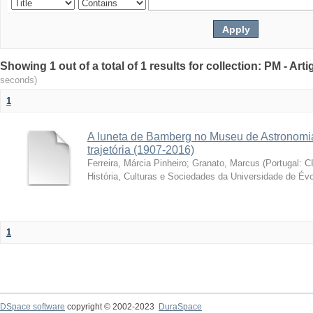
Showing 1 out of a total of 1 results for collection: PM - Ar
seconds)
1
A luneta de Bamberg no Museu de Astronomia
trajetória (1907-2016)
Ferreira, Márcia Pinheiro
;
Granato, Marcus
(
Portugal: C
História, Culturas e Sociedades da Universidade de Évo
1
DSpace software
copyright © 2002-2023
DuraSpace