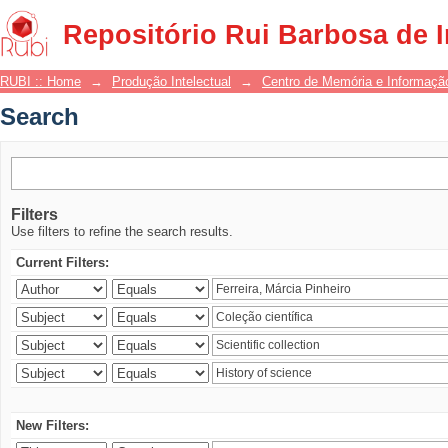
Search
Repositório Rui Barbosa de 
RUBI :: Home
→
Produção Intelectual
→
Centro de Memória e Informaçã
Search
Filters
Use filters to refine the search results.
Current Filters:
New Filters: