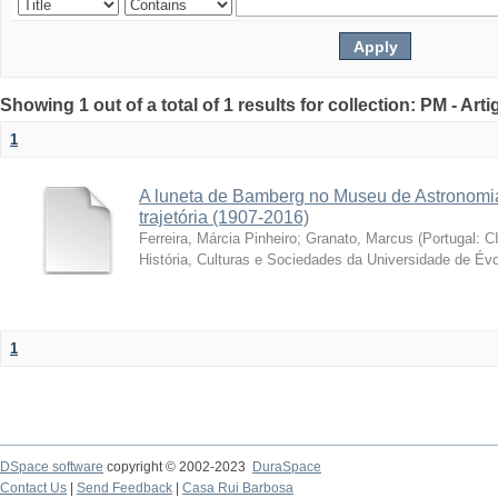
Showing 1 out of a total of 1 results for collection: PM - Ar
1
A luneta de Bamberg no Museu de Astronomia
trajetória (1907-2016)
Ferreira, Márcia Pinheiro
;
Granato, Marcus
(
Portugal: C
História, Culturas e Sociedades da Universidade de Évo
1
DSpace software
copyright © 2002-2023
DuraSpace
Contact Us
|
Send Feedback
|
Casa Rui Barbosa