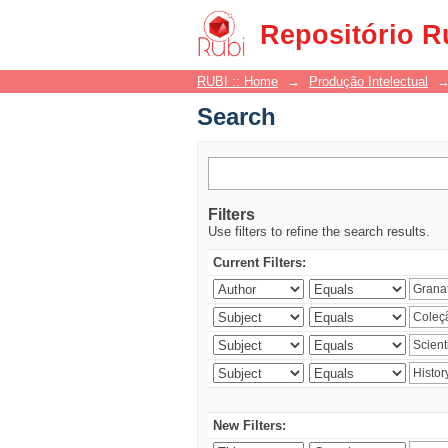
Search
Repositório R
RUBI :: Home
→
Produção Intelectual
Search
Filters
Use filters to refine the search results.
Current Filters:
New Filters: