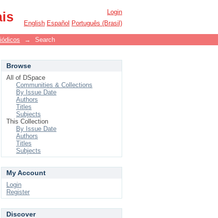
Login
ais
English
Español
Português (Brasil)
iódicos
→
Search
Browse
All of DSpace
Communities & Collections
By Issue Date
Authors
Titles
Subjects
This Collection
By Issue Date
Authors
Titles
Subjects
My Account
Login
Register
Discover