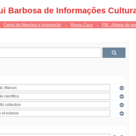
ui Barbosa de Informações Cultur
→
Centro de Memória e Informação
→
Museu Casa
→
PM - Artigos de per