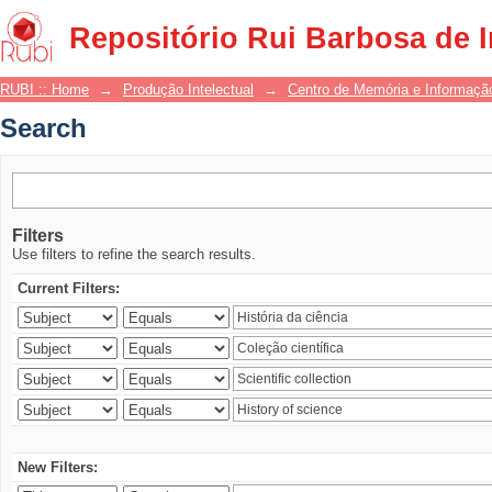
Search
Repositório Rui Barbosa de 
RUBI :: Home
→
Produção Intelectual
→
Centro de Memória e Informaçã
Search
Filters
Use filters to refine the search results.
Current Filters:
New Filters: