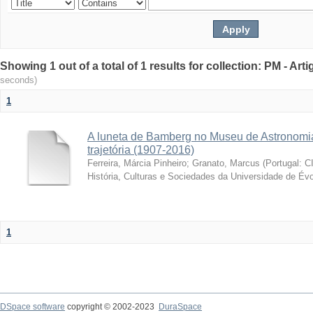
Showing 1 out of a total of 1 results for collection: PM - Ar
seconds)
1
A luneta de Bamberg no Museu de Astronomia
trajetória (1907-2016)
Ferreira, Márcia Pinheiro
;
Granato, Marcus
(
Portugal: C
História, Culturas e Sociedades da Universidade de Évo
1
DSpace software
copyright © 2002-2023
DuraSpace