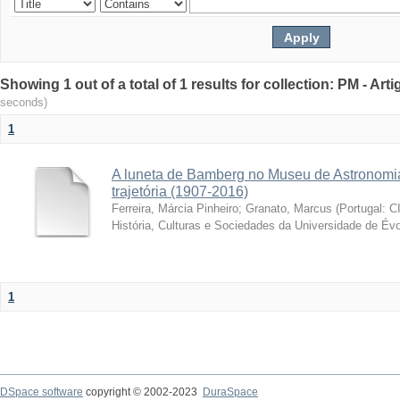
Showing 1 out of a total of 1 results for collection: PM - Ar
seconds)
1
A luneta de Bamberg no Museu de Astronomia
trajetória (1907-2016)
Ferreira, Márcia Pinheiro
;
Granato, Marcus
(
Portugal: C
História, Culturas e Sociedades da Universidade de Évo
1
DSpace software
copyright © 2002-2023
DuraSpace