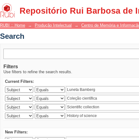
Search
Repositório Rui Barbosa de 
RUBI :: Home
→
Produção Intelectual
→
Centro de Memória e Informaçã
Search
Filters
Use filters to refine the search results.
Current Filters:
New Filters: