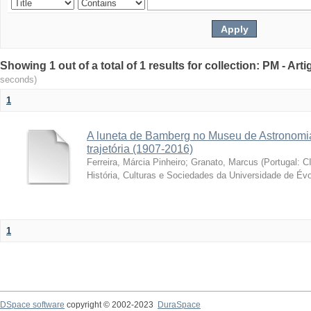
Showing 1 out of a total of 1 results for collection: PM - Ar
seconds)
1
A luneta de Bamberg no Museu de Astronomia
trajetória (1907-2016)
Ferreira, Márcia Pinheiro
;
Granato, Marcus
(
Portugal: C
História, Culturas e Sociedades da Universidade de Évo
1
DSpace software
copyright © 2002-2023
DuraSpace