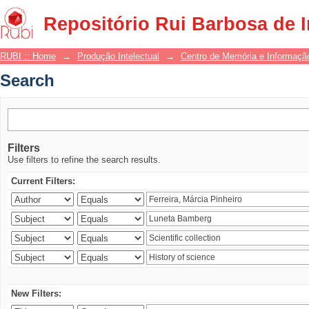
Search
Repositório Rui Barbosa de 
RUBI :: Home
→
Produção Intelectual
→
Centro de Memória e Informaçã
Search
Filters
Use filters to refine the search results.
Current Filters:
New Filters: