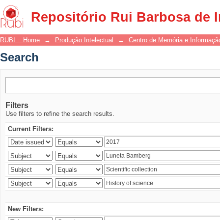
Search
Repositório Rui Barbosa de 
RUBI :: Home
→
Produção Intelectual
→
Centro de Memória e Informaçã
Search
Filters
Use filters to refine the search results.
Current Filters:
New Filters: