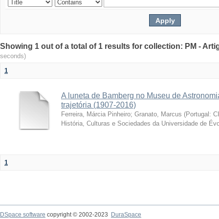
Showing 1 out of a total of 1 results for collection: PM - Ar
seconds)
1
A luneta de Bamberg no Museu de Astronomia
trajetória (1907-2016)
Ferreira, Márcia Pinheiro
;
Granato, Marcus
(
Portugal: C
História, Culturas e Sociedades da Universidade de Évo
1
DSpace software
copyright © 2002-2023
DuraSpace