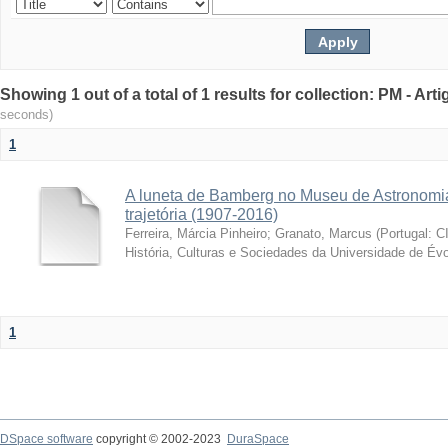
Showing 1 out of a total of 1 results for collection: PM - Ar
seconds)
1
A luneta de Bamberg no Museu de Astronomia
trajetória (1907-2016)
Ferreira, Márcia Pinheiro
;
Granato, Marcus
(
Portugal: C
História, Culturas e Sociedades da Universidade de Évo
1
DSpace software
copyright © 2002-2023
DuraSpace