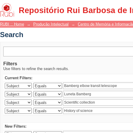
Search
Repositório Rui Barbosa de 
RUBI :: Home
→
Produção Intelectual
→
Centro de Memória e Informaçã
Search
Filters
Use filters to refine the search results.
Current Filters:
New Filters: