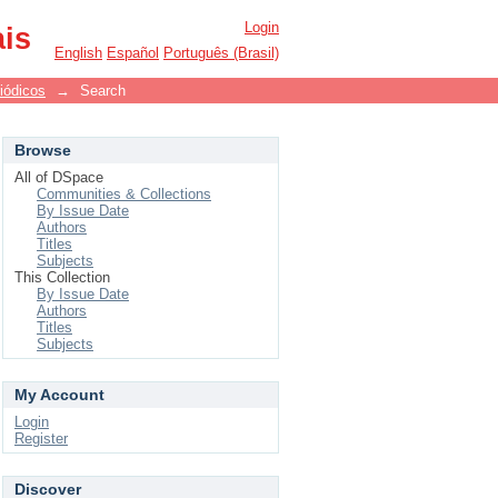
Login
ais
English
Español
Português (Brasil)
iódicos
→
Search
Browse
All of DSpace
Communities & Collections
By Issue Date
Authors
Titles
Subjects
This Collection
By Issue Date
Authors
Titles
Subjects
My Account
Login
Register
Discover