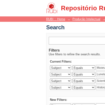
Search
Repositório R
RUBI :: Home
→
Produção Intelectual
Search
Filters
Use filters to refine the search results.
Current Filters:
New Filters: