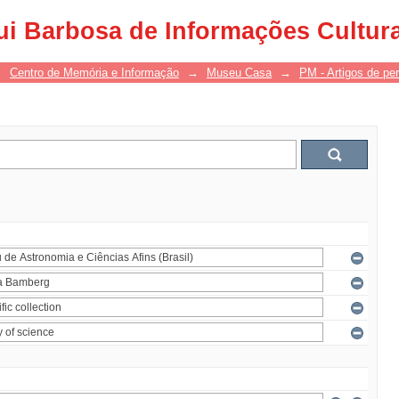
ui Barbosa de Informações Cultur
→
Centro de Memória e Informação
→
Museu Casa
→
PM - Artigos de per