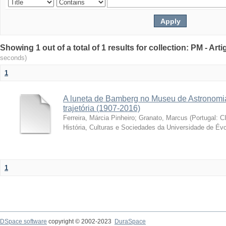
Showing 1 out of a total of 1 results for collection: PM - Ar
seconds)
1
A luneta de Bamberg no Museu de Astronomia
trajetória (1907-2016)
Ferreira, Márcia Pinheiro
;
Granato, Marcus
(
Portugal: C
História, Culturas e Sociedades da Universidade de Évo
1
DSpace software
copyright © 2002-2023
DuraSpace