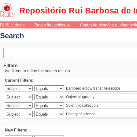
Search
Repositório Rui Barbosa de 
RUBI :: Home
→
Produção Intelectual
→
Centro de Memória e Informaçã
Search
Filters
Use filters to refine the search results.
Current Filters:
New Filters: