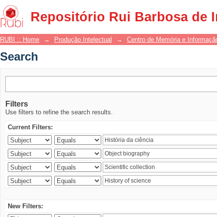
Search
Repositório Rui Barbosa de 
RUBI :: Home
→
Produção Intelectual
→
Centro de Memória e Informaçã
Search
Filters
Use filters to refine the search results.
Current Filters:
New Filters: