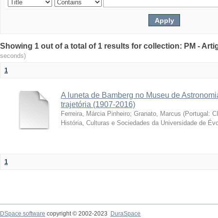
Showing 1 out of a total of 1 results for collection: PM - Ar
seconds)
1
A luneta de Bamberg no Museu de Astronomia
trajetória (1907-2016)
Ferreira, Márcia Pinheiro
;
Granato, Marcus
(
Portugal: C
História, Culturas e Sociedades da Universidade de Évo
1
DSpace software
copyright © 2002-2023
DuraSpace