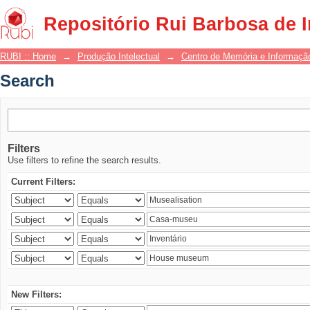
Search
Repositório Rui Barbosa de 
RUBI :: Home
→
Produção Intelectual
→
Centro de Memória e Informaçã
Search
Filters
Use filters to refine the search results.
Current Filters:
New Filters: