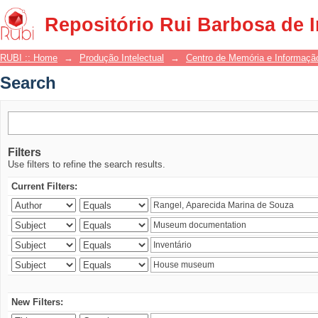
Search
Repositório Rui Barbosa de 
RUBI :: Home
→
Produção Intelectual
→
Centro de Memória e Informaçã
Search
Filters
Use filters to refine the search results.
Current Filters:
New Filters: